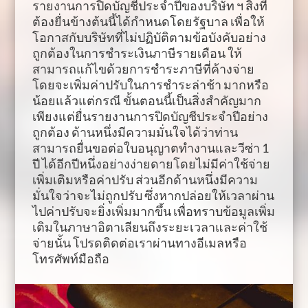
รายงานการปิดบัญชีประจำปีของบริษัท ฯ สิ่งที่
ต้องยื่นข้างต้นนี้ได้กำหนดโดยรัฐบาล เพื่อให้
โอกาสกับบริษัทที่ไม่ปฏิบัติตามข้อบังคับอย่าง
ถูกต้องในการชำระเงินภาษีรายเดือน ให้
สามารถแก้ไขด้วยการชำระภาษีที่ค้างจ่าย
โดยจะเพิ่มค่าปรับในการชำระล่าช้า มากหรือ
น้อยแล้วแต่กรณี ขั้นตอนนี้เป็นสิ่งสำคัญมาก
เพียงแต่ยื่นรายงานการปิดบัญชีประจำปีอย่าง
ถูกต้อง ด้านหนึ่งมีความมั่นใจได้ว่าท่าน
สามารถยื่นขอต่อใบอนุญาตทำงานและวีซ่า 1
ปี ได้อีกปีหนึ่งอย่างง่ายดายโดยไม่มีค่าใช้จ่าย
เพิ่มเติมหรือค่าปรับ ส่วนอีกด้านหนึ่งมีความ
มั่นใจว่าจะไม่ถูกปรับ ซึ่งหากปล่อยให้เวลาผ่าน
ไปค่าปรับจะยิ่งเพิ่มมากขึ้น เพื่อทราบข้อมูลเพิ่ม
เติมในภาษาอิตาเลียนถึงระยะเวลาและค่าใช้
จ่ายนั้น โปรดติดต่อเราผ่านทางอีเมลหรือ
โทรศัพท์มือถือ