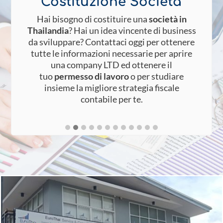
Costituzione Societa'
n
Hai bisogno di costituire una
società in
o
Thailandia
? Hai un idea vincente di business
ia
da sviluppare? Contattaci oggi per ottenere
tutte le informazioni necessarie per aprire
a
una company LTD ed ottenere il
tuo
permesso di lavoro
o per studiare
n
.
insieme la migliore strategia fiscale
contabile per te.