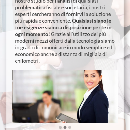
nostro studio per
l’analisi
di qualsiasi
problematica fiscale e societaria, i nostri
esperti cercheranno di fornirvi la soluzione
più rapida e conveniente.
Qualsiasi siano le
tue esigenze siamo a disposizione per te in
ogni momento!
Grazie all’utilizzo dei più
moderni mezzi offerti dalla tecnologia siamo
in grado di comunicare in modo semplice ed
economico anche a distanza di migliaia di
chilometri.