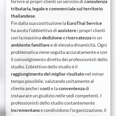
fornire ai propri clienti un servizio di
consulenza
tributaria, legale e commerciale sul territorio
thailandese
.
Fin dalla sua costituzione la
EuroThai Service
ha avuto l’obbiettivo di
assistere
i propri clienti
con la massima
dedizione
e
riservatezza
in un
ambiente familiare
e di elevata dinamicità. Ogni
problematica viene seguita accuratamente e con
il coinvolgimento diretto dei professionisti dello
studio. L’obiettivo dello studio è il
raggiungimento del miglior risultato
nel minor
tempo possibile, valutando unitamente al
cliente anche i
costi
e la
convenienza
di
instaurare un giudizio nelle sedi competenti. I
professionisti dello studio costantemente
incrementano
e condividono l’organizzazione, il