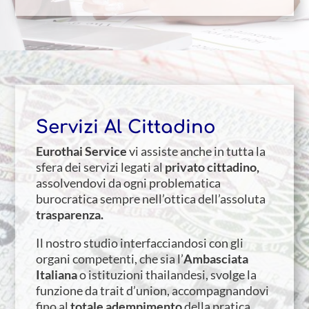
Servizi Al Cittadino
Eurothai Service
vi assiste anche in tutta la
sfera dei servizi legati al
privato cittadino,
assolvendovi da ogni problematica
burocratica sempre nell’ottica dell’assoluta
trasparenza.
Il nostro studio interfacciandosi con gli
organi competenti, che sia l’
Ambasciata
Italiana
o istituzioni thailandesi, svolge la
funzione da trait d’union, accompagnandovi
fino al
totale adempimento
della pratica